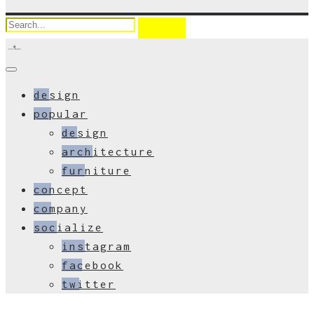
design
popular
design
architecture
furniture
concept
company
socialize
instagram
facebook
twitter