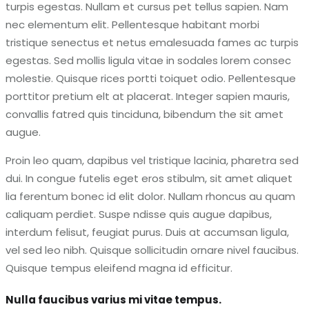
turpis egestas. Nullam et cursus pet tellus sapien. Nam
nec elementum elit. Pellentesque habitant morbi
tristique senectus et netus emalesuada fames ac turpis
egestas. Sed mollis ligula vitae in sodales lorem consec
molestie. Quisque rices portti toiquet odio. Pellentesque
porttitor pretium elt at placerat. Integer sapien mauris,
convallis fatred quis tinciduna, bibendum the sit amet
augue.
Proin leo quam, dapibus vel tristique lacinia, pharetra sed
dui. In congue futelis eget eros stibulm, sit amet aliquet
lia ferentum bonec id elit dolor. Nullam rhoncus au quam
caliquam perdiet. Suspe ndisse quis augue dapibus,
interdum felisut, feugiat purus. Duis at accumsan ligula,
vel sed leo nibh. Quisque sollicitudin ornare nivel faucibus.
Quisque tempus eleifend magna id efficitur.
Nulla faucibus varius mi vitae tempus.