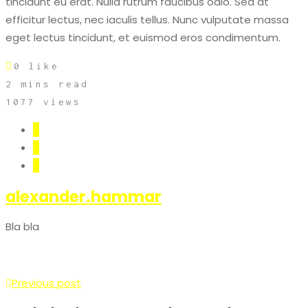
tincidunt eu erat. Nulla rutrum faucibus odio. Sed at
efficitur lectus, nec iaculis tellus. Nunc vulputate massa
eget lectus tincidunt, et euismod eros condimentum.
0
like
2 mins read
1077 views
alexander.hammar
Bla bla
Previous post